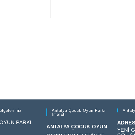
ölgelerimiz
Antalya Çocuk Oyun Parkı
Antal
İmalatı
 OYUN PARKI
ADRES
ANTALYA ÇOCUK OYUN
YENI 