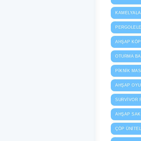
KAMELYAL
PERGOLEL
AHŞAP KÖ
OTURMA BA
PIKNIK MAS
AHŞAP OYU
SURVIVOR 
AHŞAP SAK
ÇÖP ÜNITE