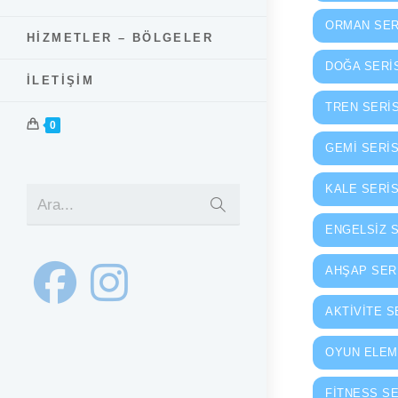
ORMAN SER
HIZMETLER – BÖLGELER
DOĞA SERI
İLETIŞIM
TREN SERIS
0
GEMI SERIS
KALE SERIS
Submit
Ara...
search
ENGELSIZ S
AHŞAP SER
AKTIVITE S
OYUN ELEM
FITNESS SE