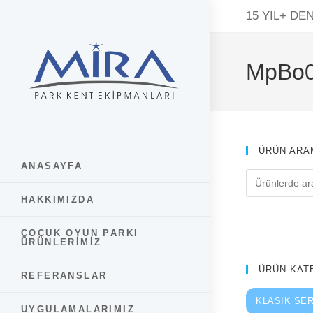
Skip
15 YIL+ DE
to
content
MpBo
ÜRÜN ARA
ANASAYFA
HAKKIMIZDA
ÇOCUK OYUN PARKI
ÜRÜNLERIMIZ
ÜRÜN KAT
REFERANSLAR
KLASIK SER
UYGULAMALARIMIZ