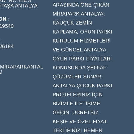
D. NO:116/3
ARASINDA ÖNE ÇIKAN
PAŞA ANTALYA
MIRAPARK ANTALYA;
ON :
KAUÇUK ZEMIN
19540
KAPLAMA, OYUN PARKI
:
KURULUM HIZMETLERI
26184
VE GÜNCEL ANTALYA
OYUN PARKI FIYATLARI
:
MIRAPARKANTAL
KONUSUNDA ŞEFFAF
M
OPENS
ÇÖZÜMLER SUNAR.
IN
YOUR
ANTALYA ÇOCUK PARKI
APPLICATION
PROJELERINIZ IÇIN
BIZIMLE ILETIŞIME
GEÇIN, ÜCRETSIZ
KEŞIF VE ÖZEL FIYAT
TEKLIFINIZI HEMEN