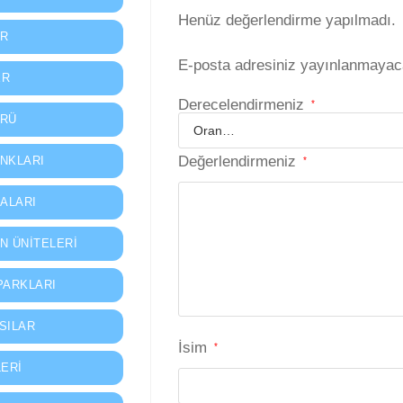
Henüz değerlendirme yapılmadı.
AR
E-posta adresiniz yayınlanmayac
ER
Derecelendirmeniz
*
PRÜ
Değerlendirmeniz
NKLARI
*
ALARI
N ÜNITELERI
PARKLARI
SILAR
İsim
*
LERI