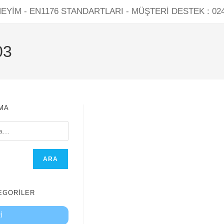
NEYİM - EN1176 STANDARTLARI - MÜŞTERI DESTEK : 024
03
MA
ARA
EGORİLER
I