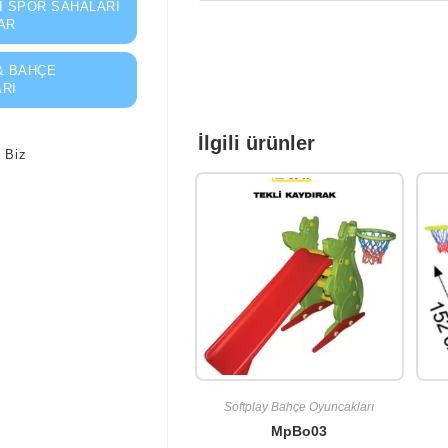
I SPOR SAHALARI
AR
& BAHÇE
RI
İlgili ürünler
 Biz
Softplay Bahçe Oyuncakları
MpBo03