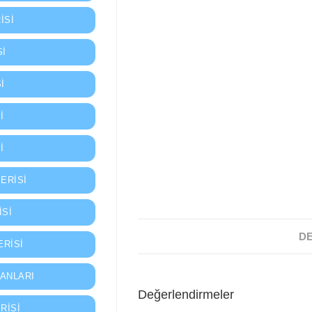
ISI
SI
I
📍 Konum / Adres İste
I
I
ERISI
ISI
DE
ERISI
ANLARI
Değerlendirmeler
RISI