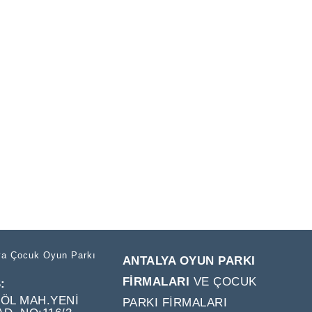
ya Çocuk Oyun Parkı
ANTALYA OYUN PARKI
FIRMALARI
VE ÇOCUK
:
GÖL MAH.YENI
PARKI FIRMALARI