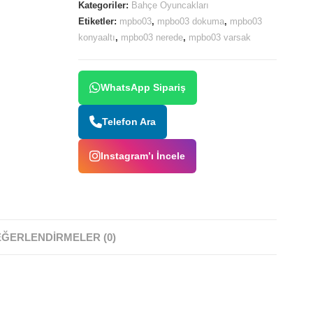
Kategoriler:
Bahçe Oyuncakları
Etiketler:
mpbo03
,
mpbo03 dokuma
,
mpbo03
konyaaltı
,
mpbo03 nerede
,
mpbo03 varsak
WhatsApp Sipariş
Telefon Ara
Instagram’ı İncele
ĞERLENDIRMELER (0)