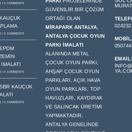
GÖL CA
PARKI
PROJELERINDE
5
/
0 COMMENTS
MURAT
GÜVENILIR BIR ÇÖZÜM
 KAUÇUK
ORTAĞI OLAN
TELEF
024232
APLAMA
MIRAPARK ANTALYA
,
5
/
0 COMMENTS
ANTALYA ÇOCUK OYUN
MOBIL
PARKI IMALATI
050744
 EPDM
ALANINDA METAL
ZEMIN
EMAIL
ÇOCUK OYUN PARKI,
 İMALATI
INFO@
YA.CO
AHŞAP ÇOCUK OYUN
5
/
0 COMMENTS
PARKLARI, AÇIK HAVA
 SBR KAUÇUK
OYUN PARKLARI, TOP
ALATI
HAVUZLARI, KAYDIRAK
5
/
0 COMMENTS
VE SALINCAK ÜRETIMI
YAPMAKTADIR.
ANTALYA GENELINDE