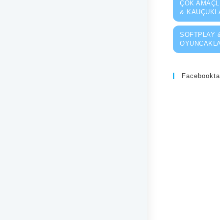
ÇOK AMAÇL
& KAUÇUKL
SOFTPLAY 
OYUNCAKLA
Facebookta