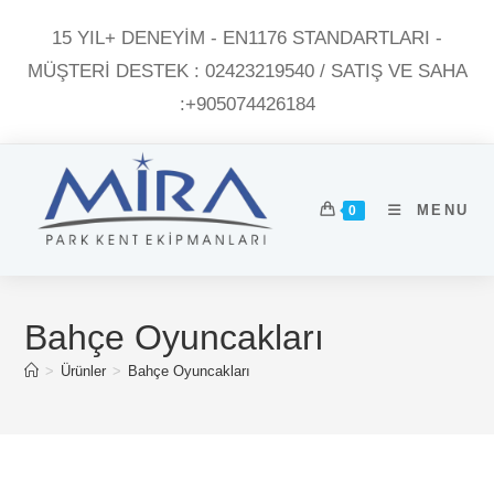
Skip
15 YIL+ DENEYİM - EN1176 STANDARTLARI -
to
content
MÜŞTERI DESTEK : 02423219540 / SATIŞ VE SAHA
:+905074426184
MENU
0
Bahçe Oyuncakları
>
Ürünler
>
Bahçe Oyuncakları