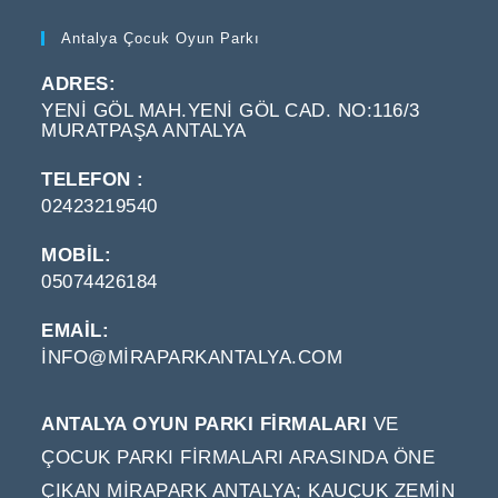
Antalya Çocuk Oyun Parkı
ADRES:
YENI GÖL MAH.YENI GÖL CAD. NO:116/3
MURATPAŞA ANTALYA
TELEFON :
02423219540
MOBIL:
05074426184
EMAIL:
INFO@MIRAPARKANTALYA.COM
OPENS
IN
YOUR
APPLICATION
ANTALYA OYUN PARKI FIRMALARI
VE
ÇOCUK PARKI FIRMALARI ARASINDA ÖNE
ÇIKAN MIRAPARK ANTALYA; KAUÇUK ZEMIN