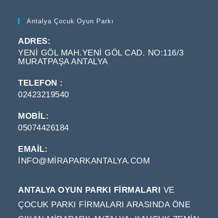
Antalya Çocuk Oyun Parkı
ADRES:
YENI GÖL MAH.YENI GÖL CAD. NO:116/3
MURATPAŞA ANTALYA
TELEFON :
02423219540
MOBIL:
05074426184
EMAIL:
INFO@MIRAPARKANTALYA.COM
ANTALYA OYUN PARKI FIRMALARI
VE
ÇOCUK PARKI FIRMALARI ARASINDA ÖNE