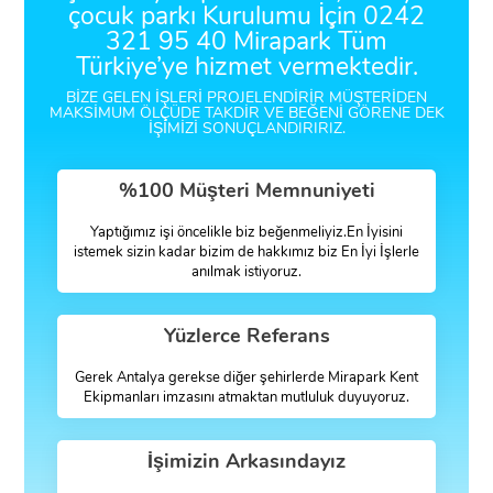
çocuk parkı Kurulumu İçin 0242
321 95 40 Mirapark Tüm
Türkiye’ye hizmet vermektedir.
BIZE GELEN IŞLERI PROJELENDIRIR MÜŞTERIDEN
MAKSIMUM ÖLÇÜDE TAKDIR VE BEĞENI GÖRENE DEK
IŞIMIZI SONUÇLANDIRIRIZ.
%100 Müşteri Memnuniyeti
Yaptığımız işi öncelikle biz beğenmeliyiz.En İyisini
istemek sizin kadar bizim de hakkımız biz En İyi İşlerle
anılmak istiyoruz.
Yüzlerce Referans
Gerek Antalya gerekse diğer şehirlerde Mirapark Kent
Ekipmanları imzasını atmaktan mutluluk duyuyoruz.
İşimizin Arkasındayız