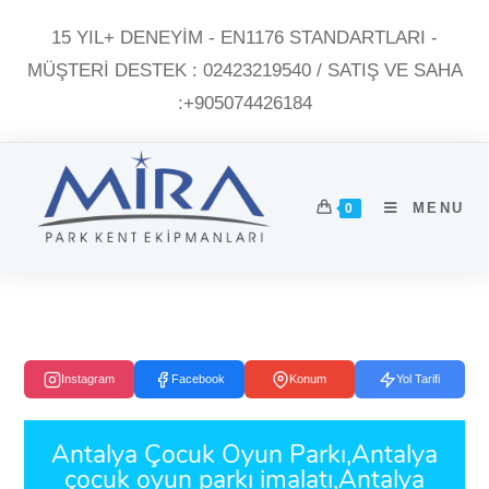
15 YIL+ DENEYİM - EN1176 STANDARTLARI -
MÜŞTERI DESTEK : 02423219540 / SATIŞ VE SAHA
:+905074426184
MENU
0
Instagram
Facebook
Konum
Yol Tarifi
Antalya Çocuk Oyun Parkı,Antalya
çocuk oyun parkı imalatı,Antalya