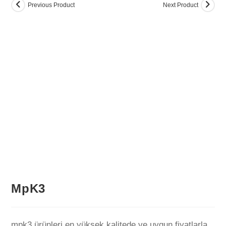
Previous Product
Next Product
📍 Konum / Adres İste
MpK3
mpk3 ürünleri en yüksek kalitede ve uygun fiyatlarla