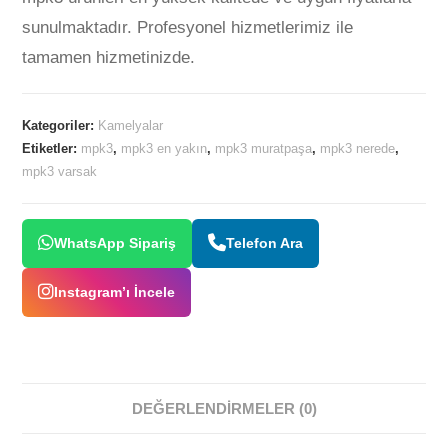
sunulmaktadır. Profesyonel hizmetlerimiz ile
tamamen hizmetinizde.
Kategoriler:
Kamelyalar
Etiketler:
mpk3
,
mpk3 en yakın
,
mpk3 muratpaşa
,
mpk3 nerede
,
mpk3 varsak
WhatsApp Sipariş
Telefon Ara
Instagram’ı İncele
DEĞERLENDIRMELER (0)