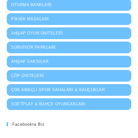
OTURMA BANKLARI
PIKNIK MASALARI
AHŞAP OYUN ÜNITELERI
SURVIVOR PARKLARI
AHŞAP SAKSILAR
ÇÖP ÜNITELERI
ÇOK AMAÇLI SPOR SAHALARI & KAUÇUKLAR
SOFTPLAY & BAHÇE OYUNCAKLARI
Facebookta Biz