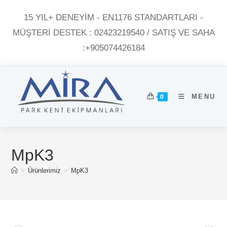
Skip
15 YIL+ DENEYİM - EN1176 STANDARTLARI -
to
content
MÜŞTERI DESTEK : 02423219540 / SATIŞ VE SAHA
:+905074426184
MENU
0
MpK3
>
Ürünlerimiz
>
MpK3