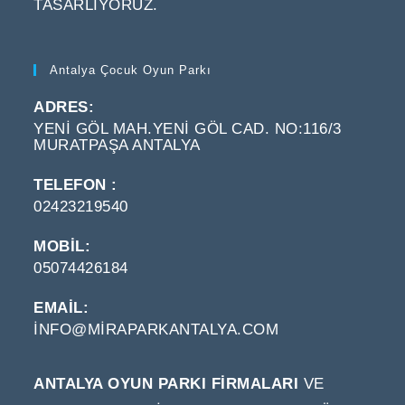
TASARLIYORUZ.
Antalya Çocuk Oyun Parkı
ADRES:
YENI GÖL MAH.YENI GÖL CAD. NO:116/3
MURATPAŞA ANTALYA
TELEFON :
02423219540
MOBIL:
05074426184
EMAIL:
INFO@MIRAPARKANTALYA.COM
OPENS
IN
YOUR
APPLICATION
ANTALYA OYUN PARKI FIRMALARI
VE