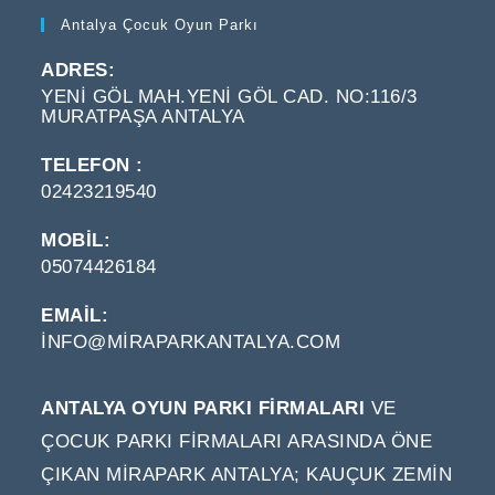
Antalya Çocuk Oyun Parkı
ADRES:
YENI GÖL MAH.YENI GÖL CAD. NO:116/3
MURATPAŞA ANTALYA
TELEFON :
02423219540
MOBIL:
05074426184
EMAIL:
INFO@MIRAPARKANTALYA.COM
OPENS
IN
YOUR
APPLICATION
ANTALYA OYUN PARKI FIRMALARI
VE
ÇOCUK PARKI FIRMALARI ARASINDA ÖNE
ÇIKAN MIRAPARK ANTALYA; KAUÇUK ZEMIN