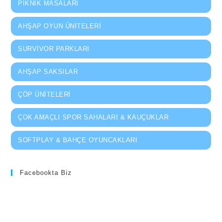
PIKNIK MASALARI
AHŞAP OYUN ÜNITELERI
SURVIVOR PARKLARI
AHŞAP SAKSILAR
ÇÖP ÜNITELERI
ÇOK AMAÇLI SPOR SAHALARI & KAUÇUKLAR
SOFTPLAY & BAHÇE OYUNCAKLARI
Facebookta Biz