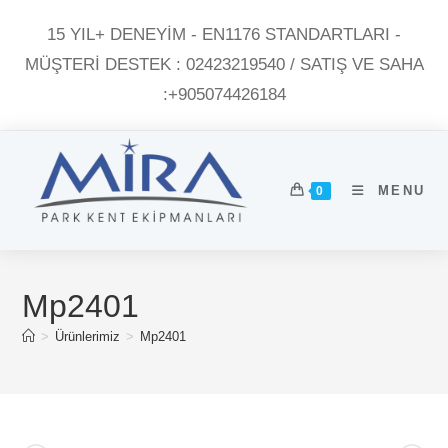
Skip
15 YIL+ DENEYİM - EN1176 STANDARTLARI -
to
content
MÜŞTERI DESTEK : 02423219540 / SATIŞ VE SAHA
:+905074426184
MENU
0
Mp2401
>
Ürünlerimiz
>
Mp2401