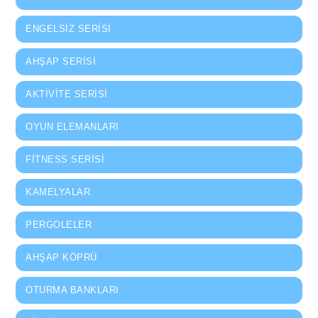
ENGELSIZ SERISI
AHŞAP SERISI
AKTIVITE SERISI
OYUN ELEMANLARI
FITNESS SERISI
KAMELYALAR
PERGOLELER
AHŞAP KÖPRÜ
OTURMA BANKLARI