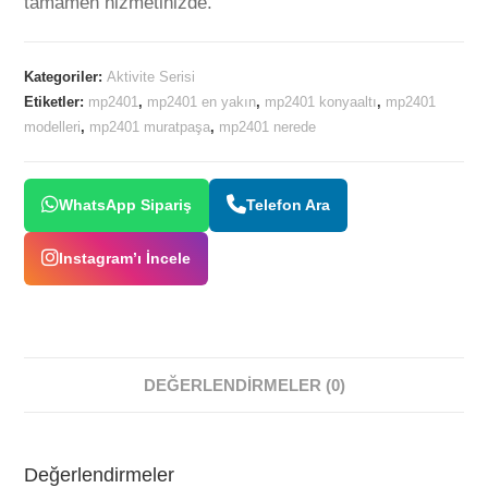
tamamen hizmetinizde.
Kategoriler:
Aktivite Serisi
Etiketler:
mp2401
,
mp2401 en yakın
,
mp2401 konyaaltı
,
mp2401
modelleri
,
mp2401 muratpaşa
,
mp2401 nerede
WhatsApp Sipariş
Telefon Ara
Instagram’ı İncele
DEĞERLENDIRMELER (0)
Değerlendirmeler